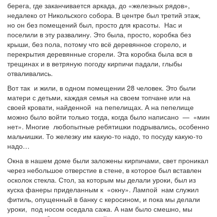
берега, где заканчивается аркада, до «железных рядов»,
недалеко от Никольского собора. В центре был третий этаж,
но он без помещений был, просто для красоты. Нас и
поселили в эту развалину. Это была, просто, коробка без
крыши, без пола, потому что всё деревянное сгорело, и
перекрытия деревянные сгорели. Эта коробка была вся в
трещинах и в ветряную погоду кирпичи падали, глыбы
отваливались.
Вот так и жили, в одном помещении 28 человек. Это были
матери с детьми, каждая семья на своем топчане или на
своей кровати, найденной на пепелищах. А на пепелище
можно было войти только тогда, когда было написано — «мин
нет». Многие любопытные ребятишки подрывались, особенно
мальчишки. То железку им какую-то надо, то посуду какую-то
надо…
Окна в нашем доме были заложены кирпичами, свет проникал
через небольшое отверстие в стене, в которое был вставлен
осколок стекла. Стол, за которым мы делали уроки, был из
куска фанеры приделанным к «окну». Лампой нам служил
фитиль, опущенный в банку с керосином, и пока мы делали
уроки, под носом оседала сажа. А нам было смешно, мы