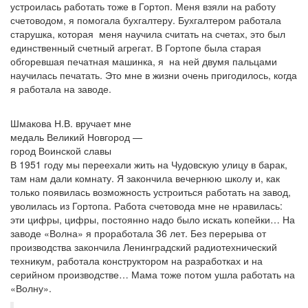
устроилась работать тоже в Гортоп. Меня взяли на работу
счетоводом, я помогала бухгалтеру. Бухгалтером работала
старушка, которая меня научила считать на счетах, это был
единственный счетный агрегат. В Гортопе была старая
обгоревшая печатная машинка, я на ней двумя пальцами
научилась печатать. Это мне в жизни очень пригодилось, когда
я работала на заводе.
Шмакова Н.В. вручает мне
медаль Великий Новгород —
город Воинской славы
В 1951 году мы переехали жить на Чудовскую улицу в барак,
там нам дали комнату. Я закончила вечернюю школу и, как
только появилась возможность устроиться работать на завод,
уволилась из Гортопа. Работа счетовода мне не нравилась:
эти цифры, цифры, постоянно надо было искать копейки… На
заводе «Волна» я проработала 36 лет. Без перерыва от
производства закончила Ленинградский радиотехнический
техникум, работала конструктором на разработках и на
серийном производстве… Мама тоже потом ушла работать на
«Волну».