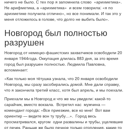
ничего не было. С тех пор я запомнила слово «арихметика».
Не арифметика, а «арихметика» и всем говорила: «я по
арихметике получила отлично», но все понимали. И так это у
меня отложилось в голове, что долго не выбить было».
Новгород был полностью
разрушен
Новгород от немецко-фашистских захватчиков освободили 20
января 1944года. Оккупация длилась 883 дня, за это время
город был разрушен полностью. Людмила Павловна,
вспоминает:
«Как только моя тётушка узнала, что 20 января освободили
Новгород, мы сразу засобирались домой. Мне дали справку,
что я закончила третий класс, хотя был апрель, и мы поехали.
Приехали мы в Новгород и что же мы увидели: какой-то
сарайчик, вместо вокзала. Встретил нас мужчина —
комендант города: «Все приезжие, все ко мне! Вот вам
ориентир — видите вон ту трубу…». Город весь
просматривался, кругом одни развалины и трубы, уцелевшие
от печек. Раньше же было печное только отопления, какие-то