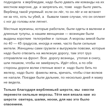
подходила к верблюдам, надо было давать им команды на их
местном жаргоне, да и запрягать их, тоже надо было уметь.
Верблюд такой упрямый: если он лёг, то он лёг и не встанет
ни за что, хоть ты убей, а бывали такие случаи, что он оплюет
с ног до головы или лягнет.
Местные мужчины, которые работали, были одеты в валенки и
длинные тулупы, а нашим женщинам — возницам были
выданы короткие телогрейки и галоши. А морозы зимой были
по 40 — 45 градусов, иногда и ниже, часто были сильные
метели. Женщины сами грузили и выгружали повозки, которые
надо было отвозить на железную дорогу, там этот груз
отправляли на фронт. Всю дорогу возницы, утопая в снегу,
шли пешком, чтобы не замёрзнуть. Идёт обоз, а по обе
стороны дороги волки степные воют и надо было бить по
железу, надо было факелы жечь, кричать, чтобы стаи волков
не напали. Поездки были дальние, по несколько дней я маму
не видела.
Только благодаря верблюжьей шерсти, мы смогли
перенести сильные морозы. Тётя моя вязала нам из
шерсти свитера, шапки, носки, для нас это было
спасением.