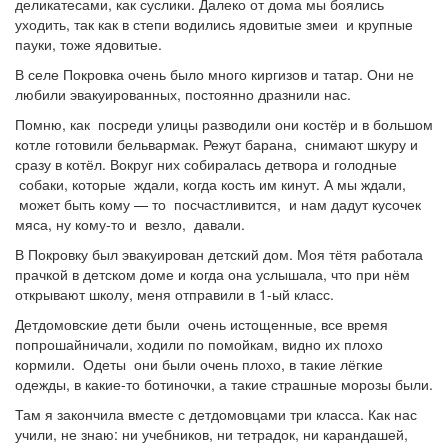
деликатесами, как суслики. Далеко от дома мы боялись
уходить, так как в степи водились ядовитые змеи и крупные
пауки, тоже ядовитые.
В селе Покровка очень было много киргизов и татар. Они не
любили эвакуированных, постоянно дразнили нас.
Помню, как посреди улицы разводили они костёр и в большом
котле готовили бельвармак. Режут барана, снимают шкуру и
сразу в котёл. Вокруг них собиралась детвора и голодные
собаки, которые ждали, когда кость им кинут. А мы ждали,
может быть кому — то посчастливится, и нам дадут кусочек
мяса, ну кому-то и везло, давали.
В Покровку был эвакуирован детский дом. Моя тётя работала
прачкой в детском доме и когда она услышала, что при нём
открывают школу, меня отправили в 1-ый класс.
Детдомовские дети были очень истощенные, все время
попрошайничали, ходили по помойкам, видно их плохо
кормили. Одеты они были очень плохо, в такие лёгкие
одежды, в какие-то ботиночки, а такие страшные морозы были.
Там я закончила вместе с детдомовцами три класса. Как нас
учили, не знаю: ни учебников, ни тетрадок, ни карандашей,