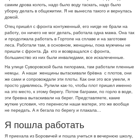
самим дрова колоть, надо было воду таскать, надо было
уборку делать в общежитии. Я не вынесла такого и вернулась
домой.
Отец пришёл с фронта контуженный, его нигде не брали на
работу, он ничего не мог делать, работала одна мама. Она так
и продолжала работать в Гортопе на сплаве и на заготовке
леса. Работали там, в основном, женщины, пока мужчины не
пришли с фронта. Да кто и возвращался с фронта,
большинство из них были инвалидами, все искалеченные.
На улице Суворовской была пилорама, там работали пленные
немцы. А наши женщины вытаскивали брёвна с плотов, они
же сами и сопровождали эти плоты. Как они это все умели, я
просто удивляюсь. Рулили как-то, чтобы плот пришел именно
на это место, к этому берегу. Потом баграми, по горло в воде,
эти бревна вытаскивали на берег. Представляете, какие
жуткие условия, что перенесли наши матери, это же вообще
не передать. А я бегала по берегу и плакала…
Я пошла работать
Я приехала из Боровичей и пошла учиться в вечернюю школу,