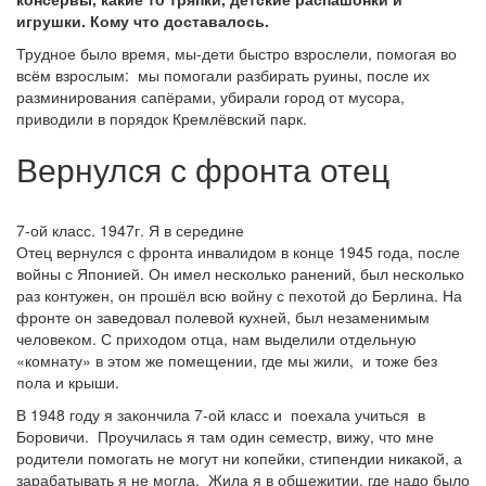
игрушки. Кому что доставалось.
Трудное было время, мы-дети быстро взрослели, помогая во
всём взрослым: мы помогали разбирать руины, после их
разминирования сапёрами, убирали город от мусора,
приводили в порядок Кремлёвский парк.
Вернулся с фронта отец
7-ой класс. 1947г. Я в середине
Отец вернулся с фронта инвалидом в конце 1945 года, после
войны с Японией. Он имел несколько ранений, был несколько
раз контужен, он прошёл всю войну с пехотой до Берлина. На
фронте он заведовал полевой кухней, был незаменимым
человеком. С приходом отца, нам выделили отдельную
«комнату» в этом же помещении, где мы жили, и тоже без
пола и крыши.
В 1948 году я закончила 7-ой класс и поехала учиться в
Боровичи. Проучилась я там один семестр, вижу, что мне
родители помогать не могут ни копейки, стипендии никакой, а
зарабатывать я не могла. Жила я в общежитии, где надо было