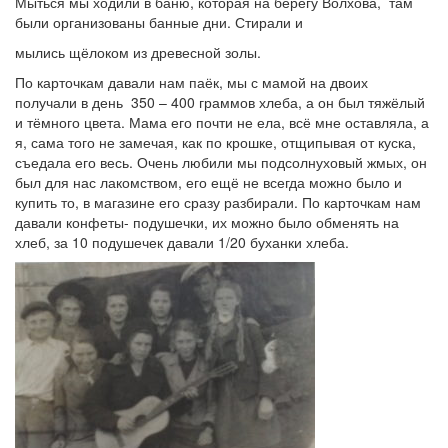
Мыться мы ходили в баню, которая на берегу Волхова, там
были организованы банные дни. Стирали и
мылись щёлоком из древесной золы.
По карточкам давали нам паёк, мы с мамой на двоих
получали в день 350 – 400 граммов хлеба, а он был тяжёлый
и тёмного цвета. Мама его почти не ела, всё мне оставляла, а
я, сама того не замечая, как по крошке, отщипывая от куска,
съедала его весь. Очень любили мы подсолнуховый жмых, он
был для нас лакомством, его ещё не всегда можно было и
купить то, в магазине его сразу разбирали. По карточкам нам
давали конфеты- подушечки, их можно было обменять на
хлеб, за 10 подушечек давали 1/20 буханки хлеба.