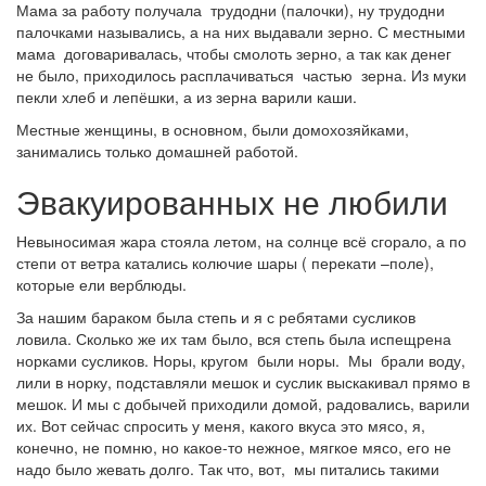
Мама за работу получала трудодни (палочки), ну трудодни
палочками назывались, а на них выдавали зерно. С местными
мама договаривалась, чтобы смолоть зерно, а так как денег
не было, приходилось расплачиваться частью зерна. Из муки
пекли хлеб и лепёшки, а из зерна варили каши.
Местные женщины, в основном, были домохозяйками,
занимались только домашней работой.
Эвакуированных не любили
Невыносимая жара стояла летом, на солнце всё сгорало, а по
степи от ветра катались колючие шары ( перекати –поле),
которые ели верблюды.
За нашим бараком была степь и я с ребятами сусликов
ловила. Сколько же их там было, вся степь была испещрена
норками сусликов. Норы, кругом были норы. Мы брали воду,
лили в норку, подставляли мешок и суслик выскакивал прямо в
мешок. И мы с добычей приходили домой, радовались, варили
их. Вот сейчас спросить у меня, какого вкуса это мясо, я,
конечно, не помню, но какое-то нежное, мягкое мясо, его не
надо было жевать долго. Так что, вот, мы питались такими