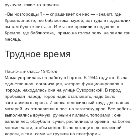
рухнули, какие-то торчали.
«Вы новгородцы ?» – спрашивает он нас — «значит, где
Кремль знаете, где библиотека, музей, вот туда в подвальчик,
вы там будете жить…». И мы там прожили в подвале, в
Кремле, где библиотека, прямо на голом полу, на земле три
месяца.
Трудное время
Наш-5-ый-класс.-1945год
Мама устроилась на работу в Гортоп. В 1944 году это была
единственная организация, которая функционировала в
городе, находилась она на улице Суворовской. В город
прибывал народ, город надо отапливать, надо было
заготавливать дрова. И снова непосильный труд для наших
матерей, их отправляли в лес на заготовку дров. Все работы
выполнялись вручную, ручными пилами, топорами : они
валили лес, обрубали сучья, распиливали брёвна на более
мелкие части, чтобы можно было дотащить до железной
дороги, а там сами же грузили на платформы.