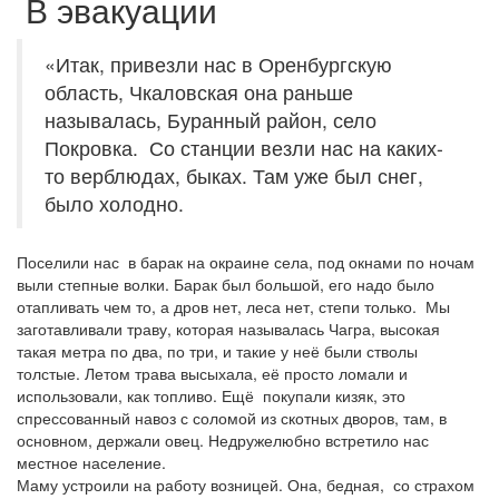
В эвакуации
«Итак, привезли нас в Оренбургскую
область, Чкаловская она раньше
называлась, Буранный район, село
Покровка. Со станции везли нас на каких-
то верблюдах, быках. Там уже был снег,
было холодно.
Поселили нас в барак на окраине села, под окнами по ночам
выли степные волки. Барак был большой, его надо было
отапливать чем то, а дров нет, леса нет, степи только. Мы
заготавливали траву, которая называлась Чагра, высокая
такая метра по два, по три, и такие у неё были стволы
толстые. Летом трава высыхала, её просто ломали и
использовали, как топливо. Ещё покупали кизяк, это
спрессованный навоз с соломой из скотных дворов, там, в
основном, держали овец. Недружелюбно встретило нас
местное население.
Маму устроили на работу возницей. Она, бедная, со страхом