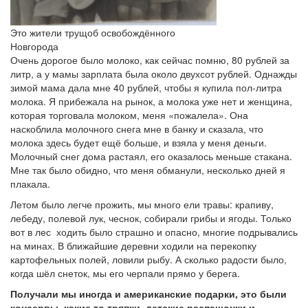
Это жители трущоб освобождённого
Новгорода
Очень дорогое было молоко, как сейчас помню, 80 рублей за
литр, а у мамы зарплата была около двухсот рублей. Однажды
зимой мама дала мне 40 рублей, чтобы я купила пол-литра
молока. Я прибежала на рынок, а молока уже нет и женщина,
которая торговала молоком, меня «пожалела». Она
наскоблила молочного снега мне в банку и сказала, что
молока здесь будет ещё больше, и взяла у меня деньги.
Молочный снег дома растаял, его оказалось меньше стакана.
Мне так было обидно, что меня обманули, несколько дней я
плакала.
Летом было легче прожить, мы много ели травы: крапиву,
лебеду, полевой лук, чеснок, собирали грибы и ягоды. Только
вот в лес ходить было страшно и опасно, многие подрывались
на минах. В ближайшие деревни ходили на перекопку
картофельных полей, ловили рыбу. А сколько радости было,
когда шёл снеток, мы его черпали прямо у берега.
Получали мы иногда и американские подарки, это были
консервы, какие то тряпки, детские распашонки и