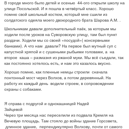
В городе много было детей и осенью 44-ого открыли школу на
улице Посольской. И я пошла в четвёртый класс. Хорошо
помню свой школьный костюм, который мне сшили из
солдатского одеяла моего двоюродного брата Шарова А.М. .
Школьникам давали дополнительный паёк, за которым мы
ходили после уроков на Суворовскую улицу, там был пункт
раздачи. Ходили мы со своей «посудой»( консервными
банками). А что нам давали? На первое был мутный суп с
капустной хряпой и с сушеными рыбьими головами, а на
второе каша – размазня из ржаной муки. Мы всё съедали, так
как постоянно хотелось есть, и нам это казалось вкусно.
Хорошо помню, как пленные немцы строили сначала
понтонный мост через Волхов, а потом деревянный. На
работу их каждый день водили строем, в сопровождении
охраны с собаками.
Я справа с подругой и однокашницей Надей
Зайцевой
Через три месяца нас переселили из подвала Кремля на
Вечевую площадь. Там стояло до войны здание Горсовета,
длинное здание, перпендикулярно Волхову, почти от самого