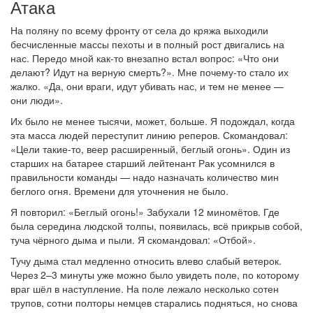
Атака
На поляну по всему фронту от села до кряжа выходили
бесчисленные массы пехоты и в полный рост двигались на
нас. Передо мной как-то внезапно встал вопрос: «Что они
делают? Идут на верную смерть?». Мне почему-то стало их
жалко. «Да, они враги, идут убивать нас, и тем не менее —
они люди».
Их было не менее тысячи, может, больше. Я подождал, когда
эта масса людей переступит линию реперов. Скомандовал:
«Цели такие-то, веер расширенный, беглый огонь». Один из
старших на батарее старший лейтенант Рак усомнился в
правильности команды — надо назначать количество мин
беглого огня. Времени для уточнения не было.
Я повторил: «Беглый огонь!» Забухали 12 миномётов. Где
была середина людской толпы, появилась, всё прикрыв собой,
туча чёрного дыма и пыли. Я скомандовал: «Отбой».
Тучу дыма стал медленно относить влево слабый ветерок.
Через 2–3 минуты уже можно было увидеть поле, по которому
враг шёл в наступление. На поле лежало несколько сотен
трупов, сотни полторы немцев старались подняться, но снова