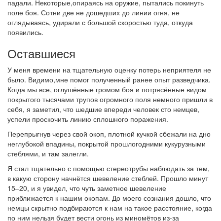
падали. Некоторые,опираясь на оружие, пытались покинуть
поле боя. Сотни две не дошедших до линии огня, не
оглядываясь, удирали с большой скоростью туда, откуда
появились.
Оставшиеся
У меня времени на тщательную оценку потерь неприятеля не
было. Видимо,мне помог полученный ранее опыт разведчика.
Когда мы все, оглушённые громом боя и потрясённые видом
покрытого тысячами трупов огромного поля немного пришли в
себя, я заметил, что шедшие впереди человек сто немцев,
успели проскочить линию сплошного поражения.
Перепрыгнув через свой окоп, плотной кучкой сбежали на дно
неглубокой впадины, покрытой прошлогодними кукурузными
стеблями, и там залегли.
Я стал тщательно с помощью стереотрубы наблюдать за тем,
в какую сторону начнётся шевеление стеблей. Прошло минут
15–20, и я увидел, что чуть заметное шевеление
приближается к нашим окопам. До моего сознания дошло, что
немцы скрытно подбираются к нам на такое расстояние, когда
по ним нельзя будет вести огонь из миномётов из-за