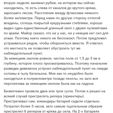
вторую неделю занимал рубеж, на котором мы сейчас
находились, то есть слева от каналов до крутого кряжа,
заросшего лесом. Расстояние между флангами немного
более километра. Перед нами по другую сторону отлогой
впадины, сплошь покрытой кукурузными стеблями, хорошо
виден один-единственный длинный окоп с двумя пулемётами
по краям. Майор сказал, что ни у нас, ни у немцев нет сил для
атаки. Поэтому никто никого не беспокоил. Потом предложил
устраиваться рядом, чтобы обороняться вместе. Я ответил,
что местность не позволяет обустроить тут же
наблюдательный пункт.
За немецким окопом ровное, чистое поле от 1,5 до 3 км в
глубину, которое плохо просматривалось. Поэтому начальник
разведки дивизиона устроил наблюдательный пункт на скирде
соломы в тылу батальона. Мне как-то неудобно было
находиться в полукилометре позади пехоты, но зато вся
перспектива за немецким окопом была как на ладони.
Безмятежно провели двое или трое суток. Потом я решил на
всякий случай пристрелять репера (ориентиры).
Пристреливал сам, командиры батарей сидели отдельно.
Потратил более 3 часов, зато самым тщательным образом
пристрелял 6 реперов от кряжа до села. На 2-х батареях