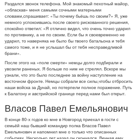
Раздался звонок телефона. Мой знакомый пехотный майор,
«обласкав» меня самыми сочными матерными
словами,спрашивает: «Ты почему бьёшь по своим?» Я, уже
немного успокоившись после своего рискованного решения,
спокойно ответил: «Я отлично видел, что очень точно ударил
по противнику, а не по своим. Если бы я своевременно не
ударил, то наверняка не было бы твоего батальона и тебя
самого тоже, и я не услышал бы от тебя несправедливой
брани».
После этого на «поле смерти» немцы долго подбирали и
увозили раненых. Я больше по ним не стрелял. Вскоре мы
узнали, что это было последнее за войну наступление на
восточном фронте. Немцы собрали все силы,чтобы отбросить
наши войска за Дунай, но потерпели полное поражение. Путь
к Балатону и австрийской границе перед нами был открыт.
Власов Павел Емельянович
В конце 80-х годов ко мне в Новгород приехал в гости с
семьёй наш бывший командир полка Власов Павел
Емельянович и напомнил мне о только что описанных
событиях. Несколько лет назад он скончался. Вечная ему