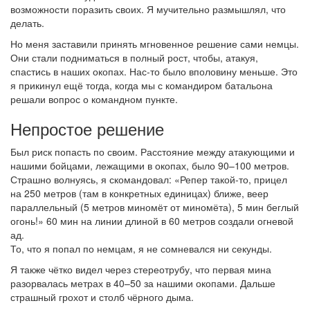
возможности поразить своих. Я мучительно размышлял, что
делать.
Но меня заставили принять мгновенное решение сами немцы.
Они стали подниматься в полный рост, чтобы, атакуя,
спастись в наших окопах. Нас-то было вполовину меньше. Это
я прикинул ещё тогда, когда мы с командиром батальона
решали вопрос о командном пункте.
Непростое решение
Был риск попасть по своим. Расстояние между атакующими и
нашими бойцами, лежащими в окопах, было 90–100 метров.
Страшно волнуясь, я скомандовал: «Репер такой-то, прицел
на 250 метров (там в конкретных единицах) ближе, веер
параллельный (5 метров миномёт от миномёта), 5 мин беглый
огонь!» 60 мин на линии длиной в 60 метров создали огневой
ад.
То, что я попал по немцам, я не сомневался ни секунды.
Я также чётко видел через стереотрубу, что первая мина
разорвалась метрах в 40–50 за нашими окопами. Дальше
страшный грохот и столб чёрного дыма.