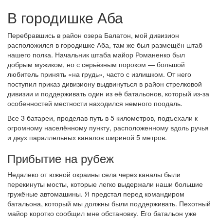
В городишке Аба
Перебравшись в район озера Балатон, мой дивизион
расположился в городишке Аба, там же был размещён штаб
нашего полка. Начальник штаба майор Романенко был
добрым мужиком, но с серьёзным пороком — большой
любитель принять «на грудь», часто с излишком. От него
поступил приказ дивизиону выдвинуться в район стрелковой
дивизии и поддерживать один из её батальонов, который из-за
особенностей местности находился немного поодаль.
Все 3 батареи, проделав путь в 5 километров, подъехали к
огромному населённому пункту, расположенному вдоль ручья
и двух параллельных каналов шириной 5 метров.
Прибытие на рубеж
Недалеко от южной окраины села через каналы были
перекинуты мосты, которые легко выдержали наши большие
гружёные автомашины. Я предстал перед командиром
батальона, который мы должны были поддерживать. Пехотный
майор коротко сообщил мне обстановку. Его батальон уже