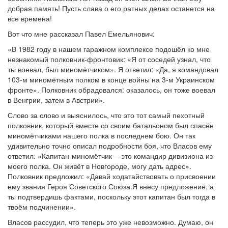
добрая память! Пусть слава о его ратных делах останется на
все времена!
Вот что мне рассказал Павел Емельянович:
«В 1982 году в нашем гаражном комплексе подошёл ко мне
незнакомый полковник-фронтовик: «Я от соседей узнал, что
ты воевал, был миномётчиком». Я ответил: «Да, я командовал
103-м миномётным полком в конце войны на 3-м Украинском
фронте». Полковник обрадовался: оказалось, он тоже воевал
в Венгрии, затем в Австрии».
Слово за слово и выяснилось, что это тот самый пехотный
полковник, который вместе со своим батальоном был спасён
миномётчиками нашего полка в последнем бою. Он так
удивительно точно описал подробности боя, что Власов ему
ответил: «Капитан-миномётчик —это командир дивизиона из
моего полка. Он живёт в Новгороде, могу дать адрес».
Полковник предложил: «Давай ходатайствовать о присвоении
ему звания Героя Советского Союза.Я внесу предложение, а
ты подтвердишь фактами, поскольку этот капитан был тогда в
твоём подчинении».
Власов рассудил, что теперь это уже невозможно. Думаю, он