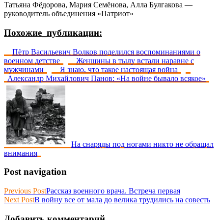
Татьяна Фёдорова, Мария Семёнова, Алла Булгакова —
руководитель объединения «Патриот»
Похожие_публикации:
Пётр Васильевич Волков поделился воспоминаниями о
военном детстве
Женщины в тылу встали наравне с
мужчинами
Я знаю, что такое настоящая война
Александр Михайлович Панов: «На войне бывало всякое»
На снаряды под ногами никто не обращал
внимания
Post navigation
Previous Post
Рассказ военного врача. Встреча первая
Next Post
В войну все от мала до велика трудились на совесть
Добавить комментарий