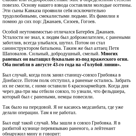
повезло. Основу нашего взвода составляли молодые осетины.
Эти сыны Кавказа проявили себя исключительно
трудолюбивыми, смекалистыми людьми. Их фамилии я
помню до сих пор: Джанаев, Сизоев, Гогоев.
Особой неутомимостью отличался Батербек Джанаев.
Усталости не знал, к людям был доброжелателен, с ранеными
заботлив, всегда улыбался, шутил. Потом он стал
санинструктором батальона. Таким же был алтаец Петя
Шаповалов. Сильный, добродушный, смелый.
Многих
раненых он вытащил буквально из-под вражеского огня.
Оба погибли в августе 43-го года на «Голубой линии».
Был случай, когда полк занял станицу-совхоз Грибовка в
Донбассе. Потом полк отступил, а раненые остались. Забрать
их не смогли, с ними оставили 6 красноармейцев. Когда дня
через два-три мы отбили совхоз, то узнали, что фельдшера,
который был с ранеными, немцы повесили.
Так было на передовой. Я не касаюсь медсанбата, где уже
делали операции. Там я не работал.
Был ещё такой случай. Мы зашли в совхоз Грибовка. Я в
разбитой кузнице перевязываю раненого, а лейтенант
обнаружил мину и говорит: