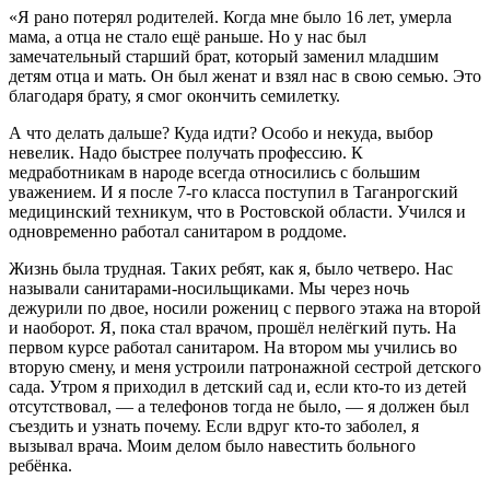
«Я рано потерял родителей. Когда мне было 16 лет, умерла
мама, а отца не стало ещё раньше. Но у нас был
замечательный старший брат, который заменил младшим
детям отца и мать. Он был женат и взял нас в свою семью. Это
благодаря брату, я смог окончить семилетку.
А что делать дальше? Куда идти? Особо и некуда, выбор
невелик. Надо быстрее получать профессию. К
медработникам в народе всегда относились с большим
уважением. И я после 7-го класса поступил в Таганрогский
медицинский техникум, что в Ростовской области. Учился и
одновременно работал санитаром в роддоме.
Жизнь была трудная. Таких ребят, как я, было четверо. Нас
называли санитарами-носильщиками. Мы через ночь
дежурили по двое, носили рожениц с первого этажа на второй
и наоборот. Я, пока стал врачом, прошёл нелёгкий путь. На
первом курсе работал санитаром. На втором мы учились во
вторую смену, и меня устроили патронажной сестрой детского
сада. Утром я приходил в детский сад и, если кто-то из детей
отсутствовал, — а телефонов тогда не было, — я должен был
съездить и узнать почему. Если вдруг кто-то заболел, я
вызывал врача. Моим делом было навестить больного
ребёнка.