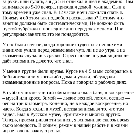
за руки, шли гулять, а я до 5-и отдыхал и шёл в академию. Там
занимался до 9-10 вечера, приходил домой, ужинал. Сын к
тому времени уже спал. В 12 часов ночи ложился спать я.
Почему я об этом так подробно рассказываю? Потому что
занятия должны быть систематическими, Не должно быть
пустой зубрёжки в последние дни перед экзаменами. При
регулярных занятиях это не понадобится.
У нас были случаи, когда хорошие студенты с неплохими
знаниями учили перед экзаменами чуть ли не до утра, а на
экзаменах случались срывы. Стресс после штурмовщины не
даёт вспомнить даже то, что знал.
У меня в группе были друзья. Курсе на 4-5-м мы собирались в
библиотеке или у кого-либо дома и учили, обсуждали
экзаменационные вопросы. Пока я говорил о рабочих днях.
В субботу после занятий обязательно была баня, в воскресенье
– музей или кросс. Зимой — лыжи; весной, летом, осенью —
бег на три километра. Конечно, не в каждое воскресенье, но
часто. Когда я ходил в музей, всегда записывал то, что там
видел. Был в Русском музее, Эрмитаже и многих других.
Теперь, просматривая эти записи, я вспоминаю сквозь время
свою молодость. В общем, режим в нашей работе и в жизни
играет очень важную роль».