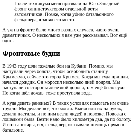
После техникума меня призвали на Юго-Западный
фронт санинструктором отдельной роты
автоматчиков. Позже, когда убило батальонного
фельдшера, я занял его место.
А уж на фронте было много разных случаев, часто очень
драматичных. О нескольких я вам уже рассказывал. Вот ещё
один.
Фронтовые будни
В 1943 году шли тяжёлые бои на Кубани. Помню, мы
наступали через болота, чтобы освободить станицу
Крымскую, сейчас это город Крымск. Когда мы туда пришли,
начался дождик. Он моросил несколько дней подряд. Мы
наступали со стороны железной дороги, там ещё было сухо.
Но когда шёл дождь, тоже проступала вода.
А куда девать раненых? В таких условиях помогать им очень
трудно. Мы делали всё, что могли. Выносили их на руках,
делали настилы, и по ним везли людей в повозке, Повозка с
лошадьми была. Везти надо было километра два, да по болоту.
И вот санитары, и я, фельдшер, оказывали помощь прямо в
батальоне.