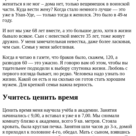
жениться я не мог – дома нет, только вещммешок в воинской
части. Куда вести жену? Когда стало немного лучше — это
уже в Улан-Уде, — только тогда я женился. Это было в 49-м
году.
И вот мы уже 68 лет вместе, а это большое дело, хотя в жизни
бывало всякое. Сын с невесткой вместе 35 лет, тоже живут
дружно. У меня замечательная невестка, даже более ласковая,
чем сын. Семья у меня заботливая.
Когда я читаю в газете, что браков было, скажем, 120, а
разводов 60 — это ужасно. Я говорю вам об этом, чтобы вы
тщательнее подходили к выбору спутника жизни. Любовь с
первого взгляда бывает, но редко. Человека надо узнать по
жизни. Какой он есть и на сколько он готов стать хорошим
мужем. Для крепкой семьи важна верность.
Учитесь ценить время
Ценить время меня научила учёба в академии. Занятия
начинались с 9,00, а вставал я уже я в 7,00. Мы снимали
комнату близко к академии, всего 9 кв. метров. Стояла
кровать, была круглая печка. Занятия шли часов до 3-х, домой
я приходил к половине 4-го, обедал. Мать с сыном, взявшись