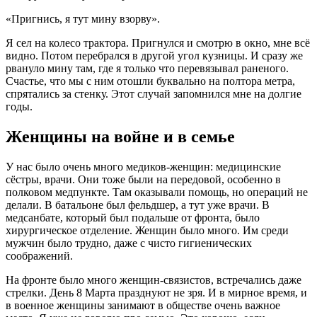
«Пригнись, я тут мину взорву».
Я сел на колесо трактора. Пригнулся и смотрю в окно, мне всё
видно. Потом перебрался в другой угол кузницы. И сразу же
рвануло мину там, где я только что перевязывал раненого.
Счастье, что мы с ним отошли буквально на полтора метра,
спрятались за стенку. Этот случай запомнился мне на долгие
годы.
Женщины на войне и в семье
У нас было очень много медиков-женщин: медицинские
сёстры, врачи. Они тоже были на передовой, особенно в
полковом медпункте. Там оказывали помощь, но операций не
делали. В батальоне был фельдшер, а тут уже врачи. В
медсанбате, который был подальше от фронта, было
хирургическое отделение. Женщин было много. Им среди
мужчин было трудно, даже с чисто гигиенических
соображений.
На фронте было много женщин-связистов, встречались даже
стрелки. День 8 Марта празднуют не зря. И в мирное время, и
в военное женщины занимают в обществе очень важное