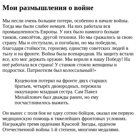
Мои размышления о войне
Мы несли очень большие потери, особенно в начале войны.
Тогда мы были слабее немцев. На них работала вся
промышленность Европы. У них было намного больше
танков, самолётов, другой техники. Но мы сражались за свою
страну. Мы и отступали, и погибали, но мы победили,
благодаря стойкости, героизму, единству советских людей в
тылу и на фронте. Война была всенародная. На защиту встали
все, кто мог держать оружие. Мы верили в нашу Победу! На
неё работала вся страна! У станков стояли женщины и
подростки. Патриотизм был колоссальный!»
Куцеволов потерял на фронте двух старших
братьев, четырёх двоюродных, пережила
оккупацию младшая сестра. Сам Павел
Михайлович был дважды ранен, но ему
посчастливилось выжить.
Он вынес с поля боя не одну сотню бойцов, оказал им первую
медицинскую помощь в тяжелейших фронтовых условиях.
Награждён тремя орденами Красной Звезды, орденом
Отечественной войны 1-й степени, многими медалями.