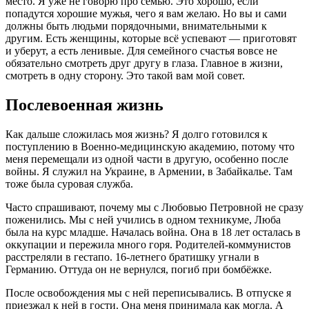
место. Я уже не говорю про семью. Это хорошо, если
попадутся хорошие мужья, чего я вам желаю. Но вы и сами
должны быть людьми порядочными, внимательными к
другим. Есть женщины, которые всё успевают — приготовят
и уберут, а есть ленивые. Для семейного счастья вовсе не
обязательно смотреть друг другу в глаза. Главное в жизни,
смотреть в одну сторону. Это такой вам мой совет.
Послевоенная жизнь
Как дальше сложилась моя жизнь? Я долго готовился к
поступлению в Военно-медицинскую академию, потому что
меня перемещали из одной части в другую, особенно после
войны. Я служил на Украине, в Армении, в Забайкалье. Там
тоже была суровая служба.
Часто спрашивают, почему мы с Любовью Петровной не сразу
поженились. Мы с ней учились в одном техникуме, Люба
была на курс младше. Началась война. Она в 18 лет осталась в
оккупации и пережила много горя. Родителей-коммунистов
расстреляли в гестапо. 16-летнего братишку угнали в
Германию. Оттуда он не вернулся, погиб при бомбёжке.
После освобождения мы с ней переписывались. В отпуске я
приезжал к ней в гости. Она меня принимала как могла. А