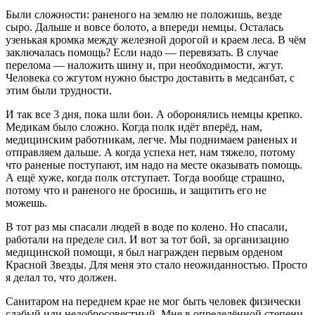
Были сложности: раненого на землю не положишь, везде
сыро. Дальше и вовсе болото, а впереди немцы. Осталась
узенькая кромка между железной дорогой и краем леса. В чём
заключалась помощь? Если надо — перевязать. В случае
перелома — наложить шину и, при необходимости, жгут.
Человека со жгутом нужно быстро доставить в медсанбат, с
этим были трудности.
И так все 3 дня, пока шли бои. А оборонялись немцы крепко.
Медикам было сложно. Когда полк идёт вперёд, нам,
медицинским работникам, легче. Мы поднимаем раненых и
отправляем дальше. А когда успеха нет, нам тяжело, потому
что раненые поступают, им надо на месте оказывать помощь.
А ещё хуже, когда полк отступает. Тогда вообще страшно,
потому что и раненого не бросишь, и защитить его не
можешь.
В тот раз мы спасали людей в воде по колено. Но спасали,
работали на пределе сил. И вот за тот бой, за организацию
медицинской помощи, я был награжден первым орденом
Красной Звезды. Для меня это стало неожиданностью. Просто
я делал то, что должен.
Санитаром на переднем крае не мог быть человек физически
слабый или недобросовестный. Мне в определённой степени