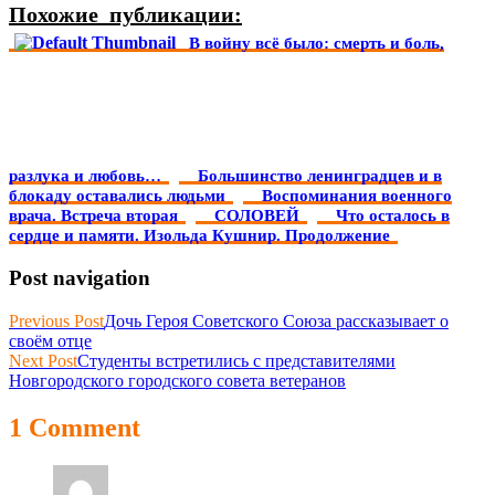
Похожие_публикации:
В войну всё было: смерть и боль,
разлука и любовь…
Большинство ленинградцев и в
блокаду оставались людьми
Воспоминания военного
врача. Встреча вторая
СОЛОВЕЙ
Что осталось в
сердце и памяти. Изольда Кушнир. Продолжение
Post navigation
Previous Post
Дочь Героя Советского Союза рассказывает о
своём отце
Next Post
Студенты встретились с представителями
Новгородского городского совета ветеранов
1 Comment