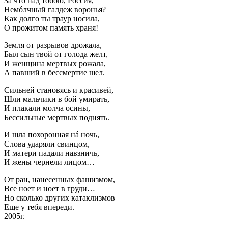
За что над тобою, Россия,
Немóлчный галдеж воронья?
Как долго ты траур носила,
О прожитом память храня!
Земля от разрывов дрожала,
Был сын твой от голода желт,
И женщина мертвых рожала,
А павший в бессмертие шел.
Сильней становясь и красивей,
Шли мальчики в бой умирать,
И плакали молча осины,
Бессильные мертвых поднять.
И шла похоронная нá ночь,
Слова ударяли свинцом,
И матери падали навзничь,
И жены чернели лицом…
От ран, нанесенных фашизмом,
Все ноет и ноет в груди…
Но сколько других катаклизмов
Еще у тебя впереди.
2005г.