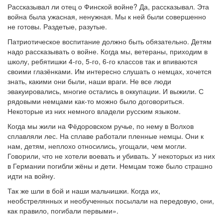
Рассказывал ли отец о Финской войне? Да, рассказывал. Эта
война была ужасная, ненужная. Мы к ней были совершенно
не готовы. Раздетые, разутые.
Патриотическое воспитание должно быть обязательно. Детям
надо рассказывать о войне. Когда мы, ветераны, приходим в
школу, ребятишки 4-го, 5-го, 6-го классов так и впиваются
своими глазёнками. Им интересно слушать о немцах, хочется
знать, какими они были, наши враги. Не все люди
эвакуировались, многие остались в оккупации. И выжили. С
рядовыми немцами как-то можно было договориться.
Некоторые из них немного владели русским языком.
Когда мы жили на Фёдоровском ручье, по нему в Волхов
сплавляли лес. На сплаве работали пленные немцы. Они к
нам, детям, неплохо относились, угощали, чем могли.
Говорили, что не хотели воевать и убивать. У некоторых из них
в Германии погибли жёны и дети. Немцам тоже было страшно
идти на войну.
Так же шли в бой и наши мальчишки. Когда их,
необстрелянных и необученных посылали на передовую, они,
как правило, погибали первыми».