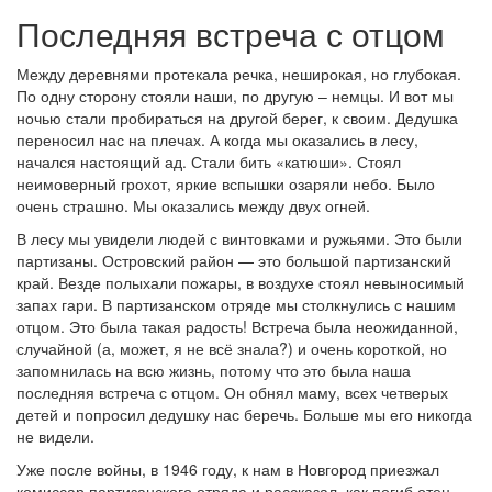
Последняя встреча с отцом
Между деревнями протекала речка, неширокая, но глубокая.
По одну сторону стояли наши, по другую – немцы. И вот мы
ночью стали пробираться на другой берег, к своим. Дедушка
переносил нас на плечах. А когда мы оказались в лесу,
начался настоящий ад. Стали бить «катюши». Стоял
неимоверный грохот, яркие вспышки озаряли небо. Было
очень страшно. Мы оказались между двух огней.
В лесу мы увидели людей с винтовками и ружьями. Это были
партизаны. Островский район — это большой партизанский
край. Везде полыхали пожары, в воздухе стоял невыносимый
запах гари. В партизанском отряде мы столкнулись с нашим
отцом. Это была такая радость! Встреча была неожиданной,
случайной (а, может, я не всё знала?) и очень короткой, но
запомнилась на всю жизнь, потому что это была наша
последняя встреча с отцом. Он обнял маму, всех четверых
детей и попросил дедушку нас беречь. Больше мы его никогда
не видели.
Уже после войны, в 1946 году, к нам в Новгород приезжал
комиссар партизанского отряда и рассказал, как погиб отец.