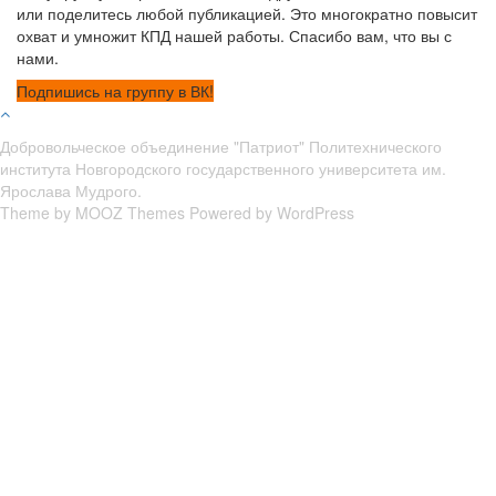
или поделитесь любой публикацией. Это многократно повысит
охват и умножит КПД нашей работы. Спасибо вам, что вы с
нами.
Подпишись на группу в ВК!
Добровольческое объединение "Патриот" Политехнического
института Новгородского государственного университета им.
Ярослава Мудрого.
Theme by
MOOZ Themes
Powered by
WordPress