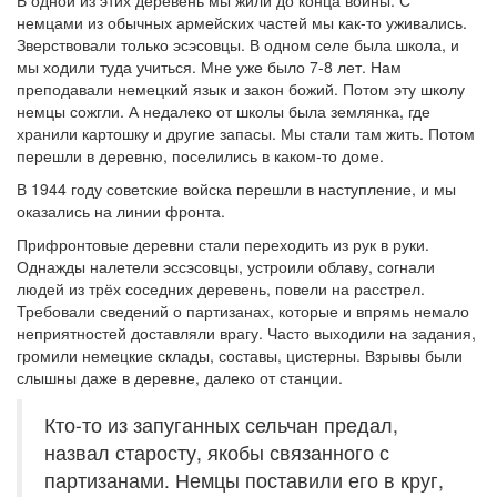
В одной из этих деревень мы жили до конца войны. С
немцами из обычных армейских частей мы как-то уживались.
Зверствовали только эсэсовцы. В одном селе была школа, и
мы ходили туда учиться. Мне уже было 7-8 лет. Нам
преподавали немецкий язык и закон божий. Потом эту школу
немцы сожгли. А недалеко от школы была землянка, где
хранили картошку и другие запасы. Мы стали там жить. Потом
перешли в деревню, поселились в каком-то доме.
В 1944 году советские войска перешли в наступление, и мы
оказались на линии фронта.
Прифронтовые деревни стали переходить из рук в руки.
Однажды налетели эссэсовцы, устроили облаву, согнали
людей из трёх соседних деревень, повели на расстрел.
Требовали сведений о партизанах, которые и впрямь немало
неприятностей доставляли врагу. Часто выходили на задания,
громили немецкие склады, составы, цистерны. Взрывы были
слышны даже в деревне, далеко от станции.
Кто-то из запуганных сельчан предал,
назвал старосту, якобы связанного с
партизанами. Немцы поставили его в круг,