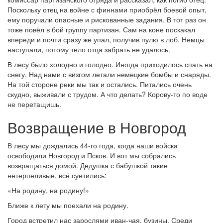
Поскольку отец на войне с финнами приобрёл боевой опыт,
ему поручали опасные и рискованные задания. В тот раз он
тоже повёл в бой группу партизан. Сам на коне поскакал
впереди и почти сразу же упал, получив пулю в лоб. Немцы
наступали, потому тело отца забрать не удалось.
В лесу было холодно и голодно. Иногда приходилось спать на
снегу. Над нами с визгом летали немецкие бомбы и снаряды.
На той стороне реки мы так и остались. Питались очень
скудно, выживали с трудом. А что делать? Корову-то по воде
не перетащишь.
Возвращение в Новгород
В лесу мы дождались 44-го года, когда наши войска
освободили Новгород и Псков. И вот мы собрались
возвращаться домой. Дедушка с бабушкой такие
нетерпеливые, всё суетились:
«На родину, на родину!»
Ближе к лету мы поехали на родину.
Город встретил нас зарослями иван-чая, бузины. Среди