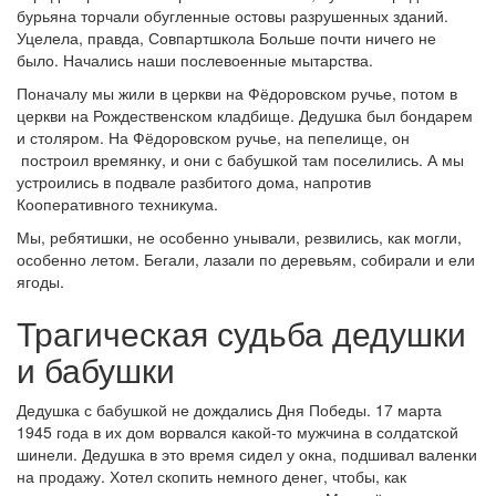
бурьяна торчали обугленные остовы разрушенных зданий.
Уцелела, правда, Совпартшкола Больше почти ничего не
было. Начались наши послевоенные мытарства.
Поначалу мы жили в церкви на Фёдоровском ручье, потом в
церкви на Рождественском кладбище. Дедушка был бондарем
и столяром. На Фёдоровском ручье, на пепелище, он
построил времянку, и они с бабушкой там поселились. А мы
устроились в подвале разбитого дома, напротив
Кооперативного техникума.
Мы, ребятишки, не особенно унывали, резвились, как могли,
особенно летом. Бегали, лазали по деревьям, собирали и ели
ягоды.
Трагическая судьба дедушки
и бабушки
Дедушка с бабушкой не дождались Дня Победы. 17 марта
1945 года в их дом ворвался какой-то мужчина в солдатской
шинели. Дедушка в это время сидел у окна, подшивал валенки
на продажу. Хотел скопить немного денег, чтобы, как