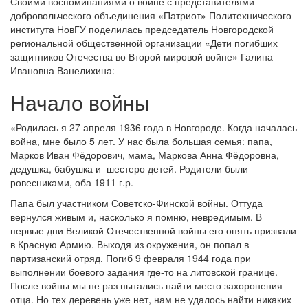
Своими воспоминаниями о войне с представителями
добровольческого объединения «Патриот» Политехнического
института НовГУ поделилась председатель Новгородской
региональной общественной организации «Дети погибших
защитников Отечества во Второй мировой войне» Галина
Ивановна Ванелихина:
Начало войны
«Родилась я 27 апреля 1936 года в Новгороде. Когда началась
война, мне было 5 лет. У нас была большая семья: папа,
Марков Иван Фёдорович, мама, Маркова Анна Фёдоровна,
дедушка, бабушка и шестеро детей. Родители были
ровесниками, оба 1911 г.р.
Папа был участником Советско-Финской войны. Оттуда
вернулся живым и, насколько я помню, невредимым. В
первые дни Великой Отечественной войны его опять призвали
в Красную Армию. Выходя из окружения, он попал в
партизанский отряд. Погиб 9 февраля 1944 года при
выполнении боевого задания где-то на литовской границе.
После войны мы не раз пытались найти место захоронения
отца. Но тех деревень уже нет, нам не удалось найти никаких