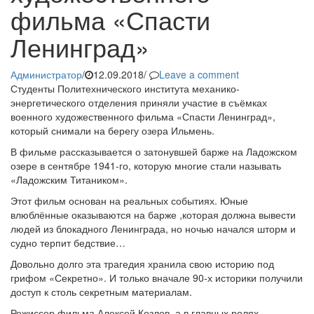
фильма «Спасти
Ленинград»
Администратор
/
12.09.2018
/
Leave a comment
Студенты Политехнического института механико-
энергетического отделения приняли участие в съёмках
военного художественного фильма «Спасти Ленинград»,
который снимали на берегу озера Ильмень.
В фильме рассказывается о затонувшей барже на Ладожском
озере в сентябре 1941-го, которую многие стали называть
«Ладожским Титаником».
Этот фильм основан на реальных событиях. Юные
влюблённые оказываются на барже ,которая должна вывести
людей из блокадного Ленинграда, но ночью начался шторм и
судно терпит бедствие…
Довольно долго эта трагедия хранила свою историю под
грифом «Секретно». И только вначале 90-х историки получили
доступ к столь секретным материалам.
Режиссер фильма Алексей Козлов, а в главных ролях